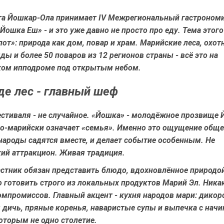
ста Йошкар-Ола принимает IV Межрегиональный гастроном
Йошка Еш» - и это уже давно не просто про еду. Тема этого 
от»: природа как дом, повар и храм. Марийские леса, охот
ы и более 50 поваров из 12 регионов страны - всё это на
ом ипподроме под открытым небом.
где лес - главный шеф
естиваля - не случайное. «Йошка» - молодёжное прозвище 
по-марийски означает «семья». Именно это ощущение общег
народы садятся вместе, и делает событие особенным. Не
кий аттракцион. Живая традиция.
стник обязан представить блюдо, вдохновлённое природой
но готовить строго из локальных продуктов Марий Эл. Ника
мпромиссов. Главный акцент - кухня народов мари: дикор
 дичь, пряные коренья, наваристые супы и выпечка с нач
оторым не одно столетие.