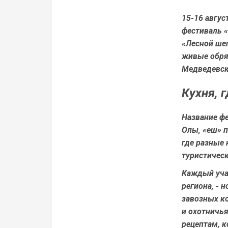
15-16 авгу
фестиваль «
«Лесной шеп
живые обряд
Медведевск
Кухня, 
Название ф
Олы, «еш» 
где разные 
туристичес
Каждый уча
региона, - 
завозных ко
и охотничья
рецептам, к