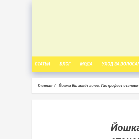
Skip
to
content
СТАТЬИ
БЛОГ
МОДА
УХОД ЗА ВОЛОСА
Главная
Йошка Еш зовёт в лес. Гастрофест стано
Йошка