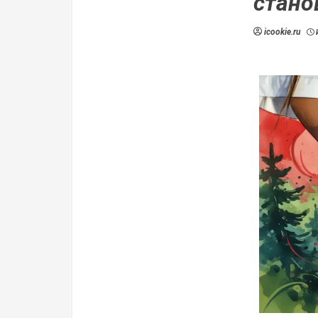
стано
icookie.ru