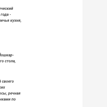
ический
года -
ничья кухня,
Йошкар-
о стола,
 своего
ких
осы, речная
инками по