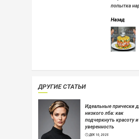
попытка нар
читать
Назад
еще
ДРУГИЕ СТАТЬИ
Идеальные прически д
низкого лба: как
подчеркнуть красоту и
уверенность
ДЕК 10, 2025