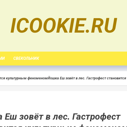
ICOOKIE.RU
МИ
СВЕКОЛЬНИК
вится культурным феноменом
Йошка Еш зовёт в лес. Гастрофест становит
 Еш зовёт в лес. Гастрофест