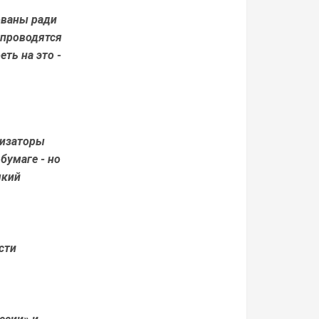
ованы ради
 проводятся
еть на это -
низаторы
бумаге - но
мкий
сти