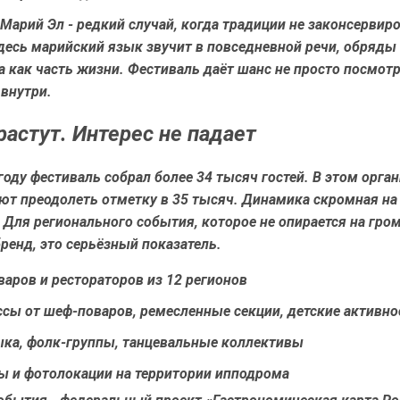
Марий Эл - редкий случай, когда традиции не законсервир
десь марийский язык звучит в повседневной речи, обряды
 а как часть жизни. Фестиваль даёт шанс не просто посмотр
 внутри.
астут. Интерес не падает
оду фестиваль собрал более 34 тысяч гостей. В этом орга
т преодолеть отметку в 35 тысяч. Динамика скромная на 
 Для регионального события, которое не опирается на гро
енд, это серьёзный показатель.
варов и рестораторов из 12 регионов
сы от шеф-поваров, ремесленные секции, детские активно
ка, фолк-группы, танцевальные коллективы
ы и фотолокации на территории ипподрома