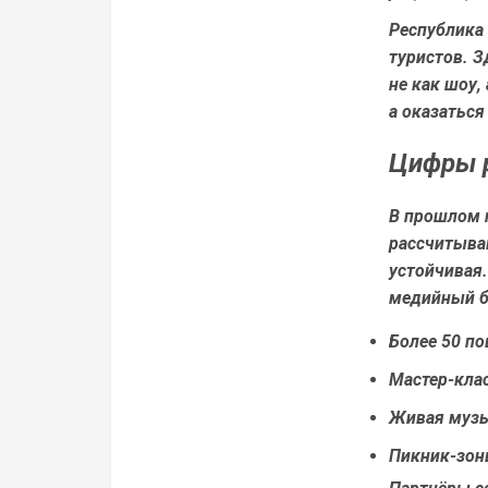
Республика 
туристов. З
не как шоу,
а оказаться
Цифры р
В прошлом г
рассчитываю
устойчивая.
медийный бр
Более 50 по
Мастер-клас
Живая музы
Пикник-зон