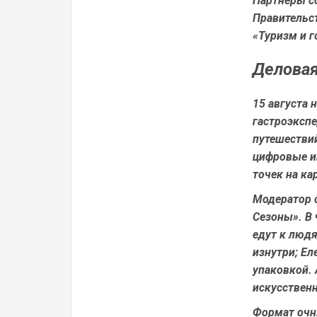
Партнёры с
Правительс
«Туризм и г
Деловая
15 августа 
гастроэкспе
путешестви
цифровые ин
точек на ка
Модератор с
Сезоны». В 
едут к людя
изнутри; Е
упаковкой. 
искусственн
Формат очны