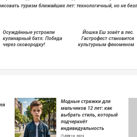
исовать туризм ближайших лет: технологичный, но не без
Осуждённые устроили
Йошка Еш зовёт в лес.
Предыдущая
Next
кулинарный батл. Победа
Гастрофест становится
новость
post:
через сковородку!
культурным феноменом
Модные стрижки для
ля
мальчиков 12 лет: как
выбрать стиль, который
подчеркнёт
индивидуальность
ДЕК 10, 2025