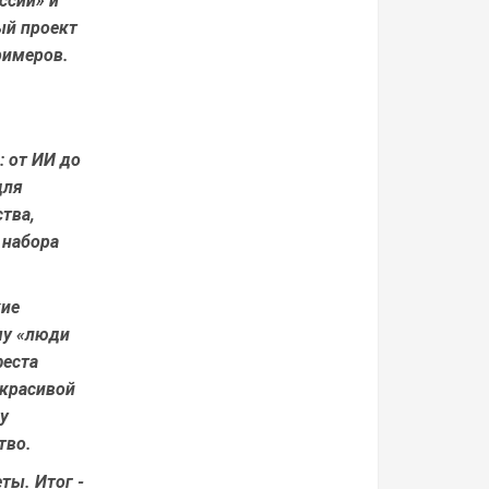
ссии» и
ый проект
римеров.
: от ИИ до
для
тва,
 набора
кие
му «люди
феста
 красивой
у
тво.
ты. Итог -