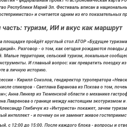
обытия - федеральный проект «Гастрономическая карта Ро
тво Республики Марий Эл. Фестиваль вписан в национальн
остеприимство» и считается одним из его показательных п
 часть: туризм, ИИ и вкус как маршрут
на площадке пройдёт круглый стол АТОР «Будущее туризма
диций». Разговор - о том, как сегодня рождаются поводы 
й. Малые территории, сельский туризм, локальные сообщес
струменты. И главный вопрос: как превратить поездку из
рте в личную историю.
ессии - Кирилл Соколов, гендиректор туроператора «Невс
числе спикеров - Светлана Баранова из Пскова о том, поче
м»; Анна Линкер из Тюменской области о механике гастро
лена Лавренова о границе между настоящим экотуризмом и
Александр Глибичук из «Интуриста» покажет, зачем туризм
ый интеллект - и почему он не заменит живое гостеприимс
й, с 12:00 до 15:00. После каждого блока - вопросы и отве