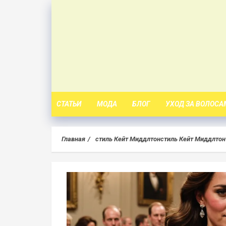
Skip
to
content
СТАТЬИ
МОДА
БЛОГ
УХОД ЗА ВОЛОСА
Главная
стиль Кейт Миддлтонстиль Кейт Миддлтон